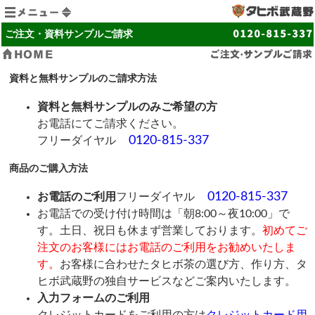
タヒボ茶とは
ご注文・資料サンプルご請求
タヒボ茶の作り方と飲み方
資料と無料サンプルのご請求方法
「タヒボNFD」の種類・価格
資料と無料サンプルのみご希望の方
「タヒボNFD」の基礎栄養素
お電話にてご請求ください。
製造工程・安全性試験
0120-815-337
フリーダイヤル
タヒボ茶に関してよくある質問
商品のご購入方法
お問い合わせ先
0120-815-337
お電話のご利用
フリーダイヤル
お客様サポート
お電話での受け付け時間は「朝8:00～夜10:00」で
す。土日、祝日も休まず営業しております。
初めてご
お知らせ
注文のお客様にはお電話のご利用をお勧めいたしま
ご注文・資料サンプルご請求
す。
お客様に合わせたタヒボ茶の選び方、作り方、タ
ヒボ武蔵野の独自サービスなどご案内いたします。
サイトマップ
入力フォームのご利用