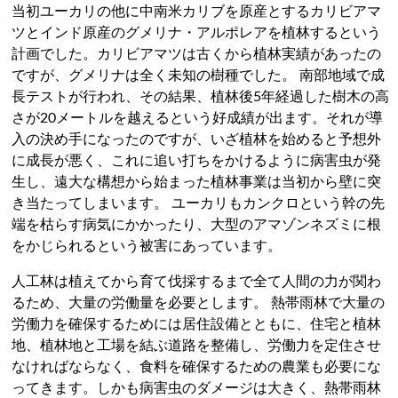
当初ユーカリの他に中南米カリブを原産とするカリビアマ
ツとインド原産のグメリナ・アルポレアを植林するという
計画でした。カリビアマツは古くから植林実績があったの
ですが、グメリナは全く未知の樹種でした。 南部地域で成
長テストが行われ、その結果、植林後5年経過した樹木の高
さが20メートルを越えるという好成績が出ます。それが導
入の決め手になったのですが、いざ植林を始めると予想外
に成長が悪く、これに追い打ちをかけるように病害虫が発
生し、遠大な構想から始まった植林事業は当初から壁に突
き当たってしまいます。 ユーカリもカンクロという幹の先
端を枯らす病気にかかったり、大型のアマゾンネズミに根
をかじられるという被害にあっています。
人工林は植えてから育て伐採するまで全て人間の力が関わ
るため、大量の労働量を必要とします。 熱帯雨林で大量の
労働力を確保するためには居住設備とともに、住宅と植林
地、植林地と工場を結ぶ道路を整備し、労働力を定住させ
なければならなく、食料を確保するための農業も必要にな
ってきます。しかも病害虫のダメージは大きく、熱帯雨林