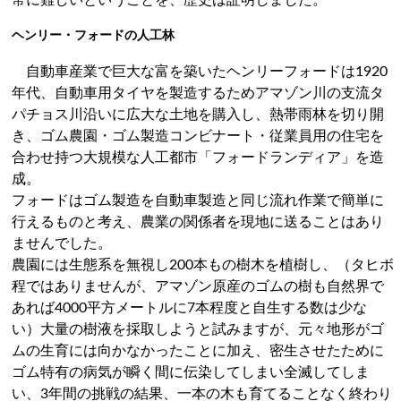
常に難しいということを、歴史は証明しました。
ヘンリー・フォードの人工林
自動車産業で巨大な富を築いたヘンリーフォードは1920
年代、自動車用タイヤを製造するためアマゾン川の支流タ
パチョス川沿いに広大な土地を購入し、熱帯雨林を切り開
き、ゴム農園・ゴム製造コンビナート・従業員用の住宅を
合わせ持つ大規模な人工都市「フォードランディア」を造
成。
フォードはゴム製造を自動車製造と同じ流れ作業で簡単に
行えるものと考え、農業の関係者を現地に送ることはあり
ませんでした。
農園には生態系を無視し200本もの樹木を植樹し、（タヒボ
程ではありませんが、アマゾン原産のゴムの樹も自然界で
あれば4000平方メートルに7本程度と自生する数は少な
い）大量の樹液を採取しようと試みますが、元々地形がゴ
ムの生育には向かなかったことに加え、密生させたために
ゴム特有の病気が瞬く間に伝染してしまい全滅してしま
い、3年間の挑戦の結果、一本の木も育てることなく終わり