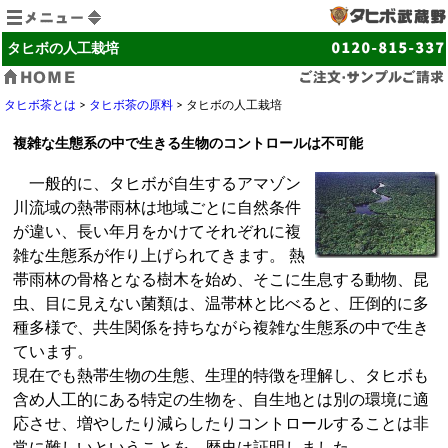
タヒボ茶とは
タヒボの人工栽培
タヒボ茶の作り方と飲み方
タヒボ茶とは
>
タヒボ茶の原料
> タヒボの人工栽培
「タヒボNFD」の種類・価格
複雑な生態系の中で生きる生物のコントロールは不可能
「タヒボNFD」の基礎栄養素
一般的に、タヒボが自生するアマゾン
製造工程・安全性試験
川流域の熱帯雨林は地域ごとに自然条件
タヒボ茶に関してよくある質問
が違い、長い年月をかけてそれぞれに複
雑な生態系が作り上げられてきます。 熱
お問い合わせ先
帯雨林の骨格となる樹木を始め、そこに生息する動物、昆
お客様サポート
虫、目に見えない菌類は、温帯林と比べると、圧倒的に多
種多様で、共生関係を持ちながら複雑な生態系の中で生き
お知らせ
ています。
ご注文・資料サンプルご請求
現在でも熱帯生物の生態、生理的特徴を理解し、タヒボも
含め人工的にある特定の生物を、自生地とは別の環境に適
サイトマップ
応させ、増やしたり減らしたりコントロールすることは非