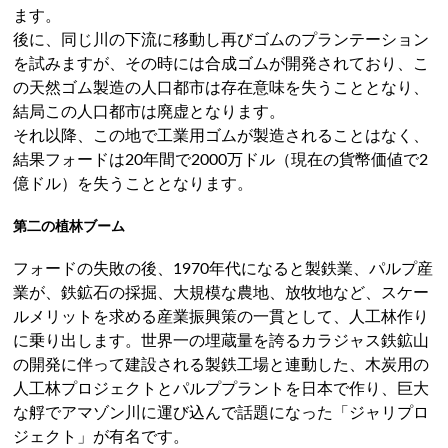
ます。
後に、同じ川の下流に移動し再びゴムのプランテーション
を試みますが、その時には合成ゴムが開発されており、こ
の天然ゴム製造の人口都市は存在意味を失うこととなり、
結局この人口都市は廃虚となります。
それ以降、この地で工業用ゴムが製造されることはなく、
結果フォードは20年間で2000万ドル（現在の貨幣価値で2
億ドル）を失うこととなります。
第二の植林ブーム
フォードの失敗の後、1970年代になると製鉄業、パルプ産
業が、鉄鉱石の採掘、大規模な農地、放牧地など、スケー
ルメリットを求める産業振興策の一貫として、人工林作り
に乗り出します。世界一の埋蔵量を誇るカラジャス鉄鉱山
の開発に伴って建設される製鉄工場と連動した、木炭用の
人工林プロジェクトとパルププラントを日本で作り、巨大
な艀でアマゾン川に運び込んで話題になった「ジャリプロ
ジェクト」が有名です。